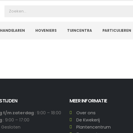
HANDELAREN
HOVENIERS
TUINCENTRA
PARTICULIEREN
STIJDEN
MEER INFORMATIE
 t/m zaterdag
: 9:00 – 18:00
Over ons
ag
: 9:00 – 17:00
De Kwekerij
: Gesloten
Plantencentrum