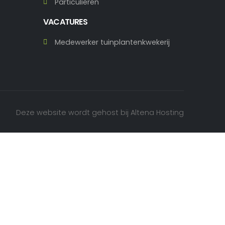
Particulieren
VACATURES
Medewerker tuinplantenkwekerij
Deze website wordt gehost bij
Altena Hosting