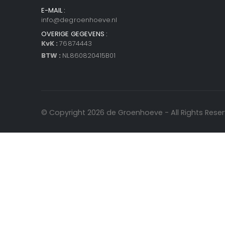
E-MAIL :
info@degroenhoeve.nl
OVERIGE GEGEVENS :
KvK :
76874443
BTW :
NL860820415B01
© Copyright 2026 de Groenhoeve - All Rights Reser