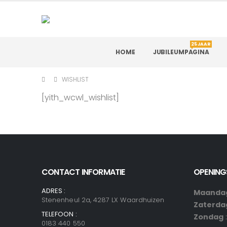
25 JAAR
HOME
JUBILEUMPAGINA
WISHLIST
[yith_wcwl_wishlist]
CONTACT INFORMATIE
OPENING
ADRES :
Maandag
Stenenheul 2a, 4287 LX Waardhuizen
Zaterd
TELEFOON :
Zondag
0183 440 550