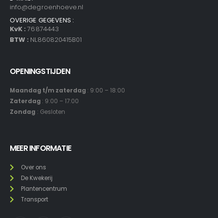
info@degroenhoeve.nl
OVERIGE GEGEVENS :
KvK :
76874443
BTW :
NL860820415B01
OPENINGSTIJDEN
Maandag t/m zaterdag
: 9:00 – 18:00
Zaterdag
: 9:00 – 17:00
Zondag
: Gesloten
MEER INFORMATIE
Over ons
De Kwekerij
Plantencentrum
Transport